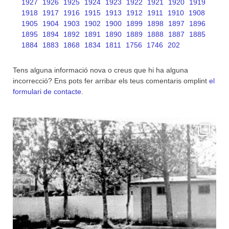
1927
1926
1925
1924
1923
1922
1921
1920
1919
1918
1917
1916
1915
1913
1912
1911
1910
1908
1905
1904
1903
1902
1900
1899
1898
1897
1896
1895
1894
1892
1891
1890
1889
1888
1887
1885
1884
1883
1868
1834
1811
1756
1746
202
Tens alguna informació nova o creus que hi ha alguna
incorrecció? Ens pots fer arribar els teus comentaris omplint
el
formulari de contacte
.