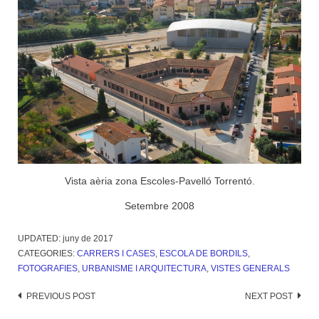
Vista aèria zona Escoles-Pavelló Torrentó.
Setembre 2008
UPDATED:
juny de 2017
CATEGORIES:
CARRERS I CASES
,
ESCOLA DE BORDILS
,
FOTOGRAFIES
,
URBANISME I ARQUITECTURA
,
VISTES GENERALS
Post
PREVIOUS POST
NEXT POST
navigation