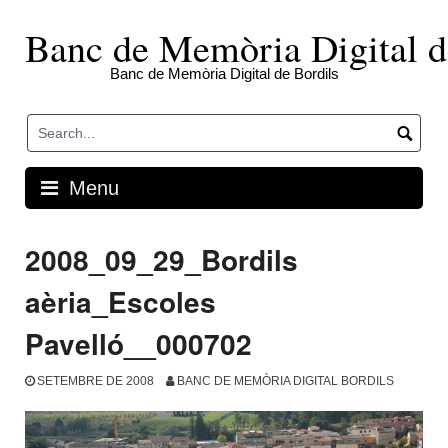
Skip
to
Banc de Memòria Digital d
content
Banc de Memòria Digital de Bordils
Menu
2008_09_29_Bordils
aèria_Escoles
Pavelló__000702
SETEMBRE DE 2008
BANC DE MEMÒRIA DIGITAL BORDILS