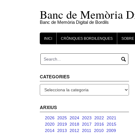
Skip
to
Banc de Memòria Dig
content
Banc de Memòria Digital de Bordils
INICI
CRÒNIQUES BORDILENQUES
SOBRE 
CATEGORIES
Categories
ARXIUS
2026
2025
2024
2023
2022
2021
2020
2019
2018
2017
2016
2015
2014
2013
2012
2011
2010
2009