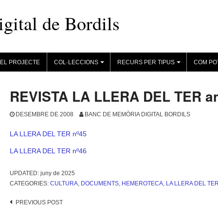
ital de Bordils
EL PROJECTE
COL·LECCIONS
RECURS PER TIPUS
COM PO
+
+
REVISTA LA LLERA DEL TER an
DESEMBRE DE 2008
BANC DE MEMÒRIA DIGITAL BORDILS
LA LLERA DEL TER nº45
LA LLERA DEL TER nº46
UPDATED:
juny de 2025
CATEGORIES:
CULTURA
,
DOCUMENTS
,
HEMEROTECA
,
LA LLERA DEL TE
Post
PREVIOUS POST
navigation