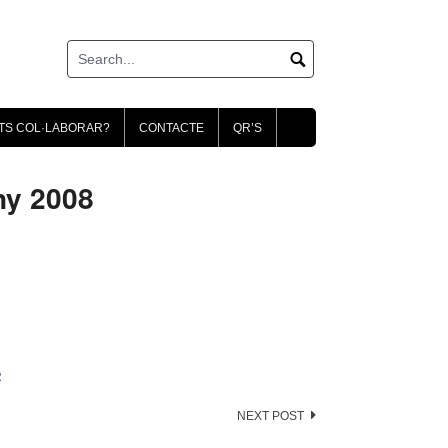
TS COL·LABORAR?
CONTACTE
QR’S
y 2008
R
NEXT POST