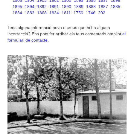
1905
1904
1903
1902
1900
1899
1898
1897
1896
1895
1894
1892
1891
1890
1889
1888
1887
1885
1884
1883
1868
1834
1811
1756
1746
202
Tens alguna informació nova o creus que hi ha alguna
incorrecció? Ens pots fer arribar els teus comentaris omplint
el
formulari de contacte
.