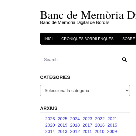
Skip
to
Banc de Memòria Dig
content
Banc de Memòria Digital de Bordils
INICI
CRÒNIQUES BORDILENQUES
SOBRE 
CATEGORIES
Categories
ARXIUS
2026
2025
2024
2023
2022
2021
2020
2019
2018
2017
2016
2015
2014
2013
2012
2011
2010
2009