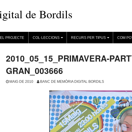
ital de Bordils
EL PROJECTE
COL·LECCIONS
RECURS PER TIPUS
COM PO
+
+
2010_05_15_PRIMAVERA-PART
GRAN_003666
MAIG DE 2010
BANC DE MEMÒRIA DIGITAL BORDILS