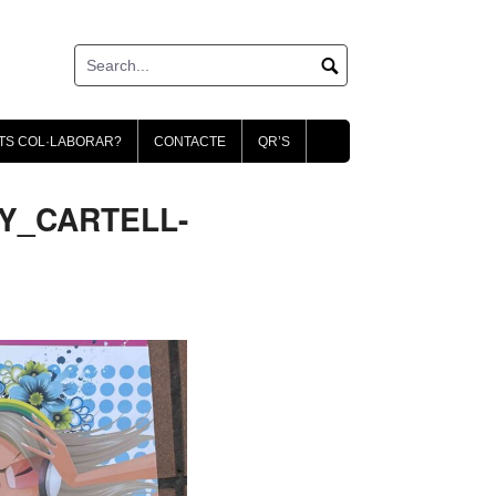
TS COL·LABORAR?
CONTACTE
QR’S
Y_CARTELL-