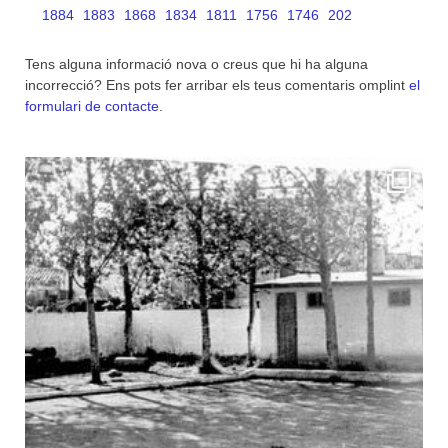
1884
1883
1868
1834
1811
1756
1746
202
Tens alguna informació nova o creus que hi ha alguna
incorrecció? Ens pots fer arribar els teus comentaris omplint
el
formulari de contacte
.