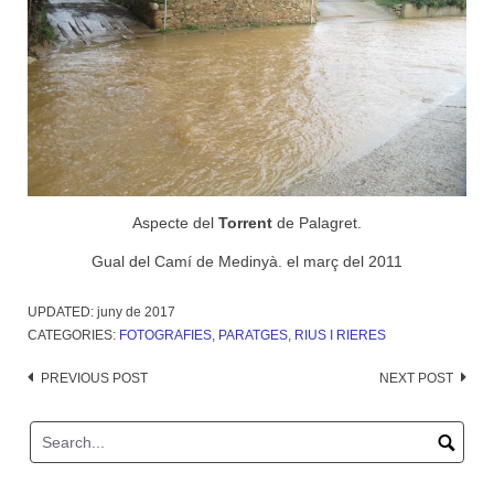
Aspecte del
Torrent
de Palagret.
Gual del Camí de Medinyà. el març del 2011
UPDATED:
juny de 2017
CATEGORIES:
FOTOGRAFIES
,
PARATGES
,
RIUS I RIERES
Post
PREVIOUS POST
NEXT POST
navigation