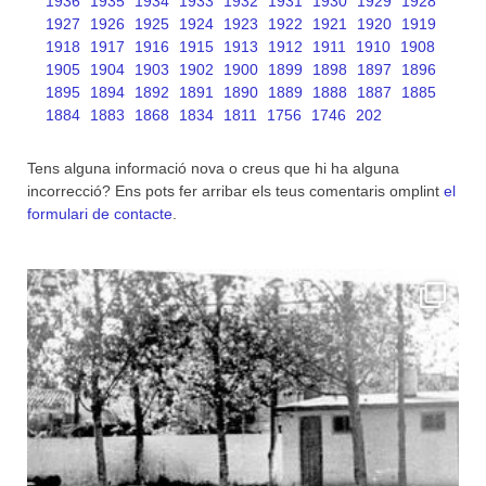
1936
1935
1934
1933
1932
1931
1930
1929
1928
1927
1926
1925
1924
1923
1922
1921
1920
1919
1918
1917
1916
1915
1913
1912
1911
1910
1908
1905
1904
1903
1902
1900
1899
1898
1897
1896
1895
1894
1892
1891
1890
1889
1888
1887
1885
1884
1883
1868
1834
1811
1756
1746
202
Tens alguna informació nova o creus que hi ha alguna
incorrecció? Ens pots fer arribar els teus comentaris omplint
el
formulari de contacte
.