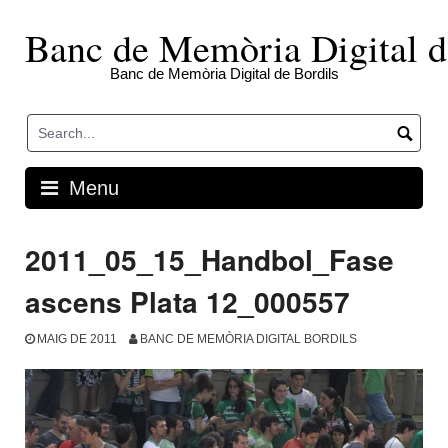
Skip
to
Banc de Memòria Digital d
content
Banc de Memòria Digital de Bordils
Menu
2011_05_15_Handbol_Fase
ascens Plata 12_000557
MAIG DE 2011
BANC DE MEMÒRIA DIGITAL BORDILS