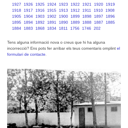
1927
1926
1925
1924
1923
1922
1921
1920
1919
1918
1917
1916
1915
1913
1912
1911
1910
1908
1905
1904
1903
1902
1900
1899
1898
1897
1896
1895
1894
1892
1891
1890
1889
1888
1887
1885
1884
1883
1868
1834
1811
1756
1746
202
Tens alguna informació nova o creus que hi ha alguna
incorrecció? Ens pots fer arribar els teus comentaris omplint
el
formulari de contacte
.