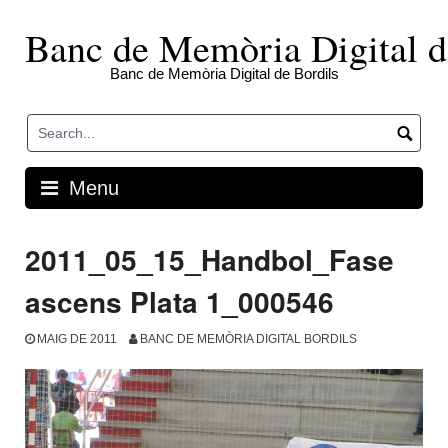
Skip
to
Banc de Memòria Digital d
content
Banc de Memòria Digital de Bordils
Menu
2011_05_15_Handbol_Fase
ascens Plata 1_000546
MAIG DE 2011
BANC DE MEMÒRIA DIGITAL BORDILS