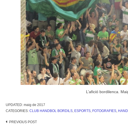
L’afició bordilenca. Ma
UPDATED:
maig de 2017
CATEGORIES:
CLUB HANDBOL BORDILS
,
ESPORTS
,
FOTOGRAFIES
,
HAND
Post
PREVIOUS POST