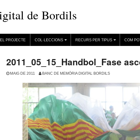
ital de Bordils
EL PROJECTE
COL·LECCIONS
RECURS PER TIPUS
COM PO
+
+
2011_05_15_Handbol_Fase asce
MAIG DE 2011
BANC DE MEMÒRIA DIGITAL BORDILS