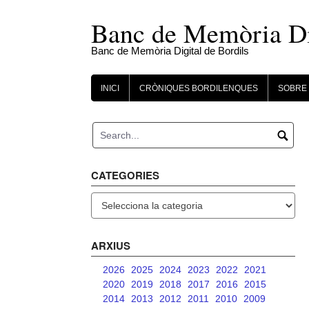
Skip
to
Banc de Memòria Dig
content
Banc de Memòria Digital de Bordils
INICI
CRÒNIQUES BORDILENQUES
SOBRE 
CATEGORIES
Categories
ARXIUS
2026
2025
2024
2023
2022
2021
2020
2019
2018
2017
2016
2015
2014
2013
2012
2011
2010
2009