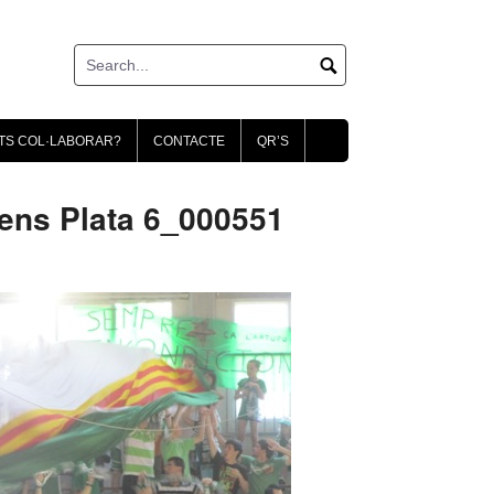
TS COL·LABORAR?
CONTACTE
QR’S
ns Plata 6_000551