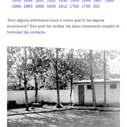
1895
1894
1892
1891
1890
1889
1888
1887
1885
1884
1883
1868
1834
1811
1756
1746
202
Tens alguna informació nova o creus que hi ha alguna
incorrecció? Ens pots fer arribar els teus comentaris omplint
el
formulari de contacte
.