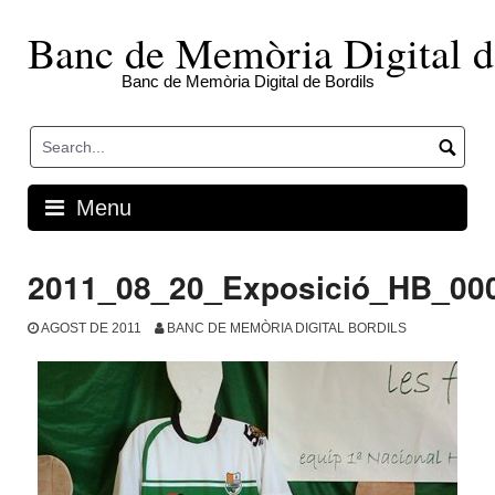
Skip
to
Banc de Memòria Digital d
content
Banc de Memòria Digital de Bordils
Menu
2011_08_20_Exposició_HB_00
AGOST DE 2011
BANC DE MEMÒRIA DIGITAL BORDILS