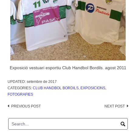
Exposició vestuari esportiu Club Handbol Bordils. agost 2011
UPDATED:
setembre de 2017
CATEGORIES:
CLUB HANDBOL BORDILS
,
EXPOSICIONS
,
FOTOGRAFIES
Post
PREVIOUS POST
NEXT POST
navigation