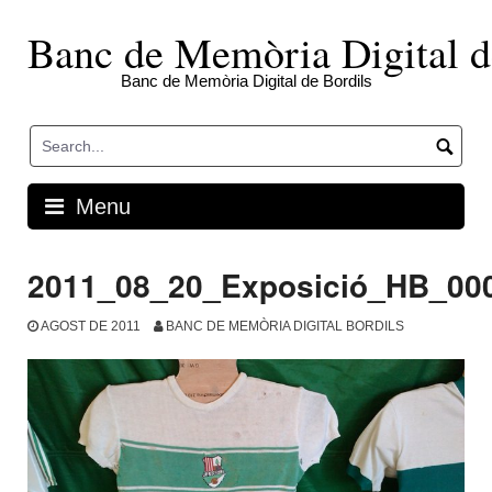
Skip
to
Banc de Memòria Digital d
content
Banc de Memòria Digital de Bordils
Menu
2011_08_20_Exposició_HB_00
AGOST DE 2011
BANC DE MEMÒRIA DIGITAL BORDILS