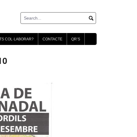
TS COL·LABORAR?
CONTACTE
QR’S
10