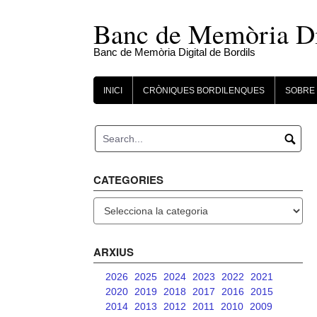
Skip
to
Banc de Memòria Dig
content
Banc de Memòria Digital de Bordils
INICI
CRÒNIQUES BORDILENQUES
SOBRE 
CATEGORIES
Categories
ARXIUS
2026
2025
2024
2023
2022
2021
2020
2019
2018
2017
2016
2015
2014
2013
2012
2011
2010
2009