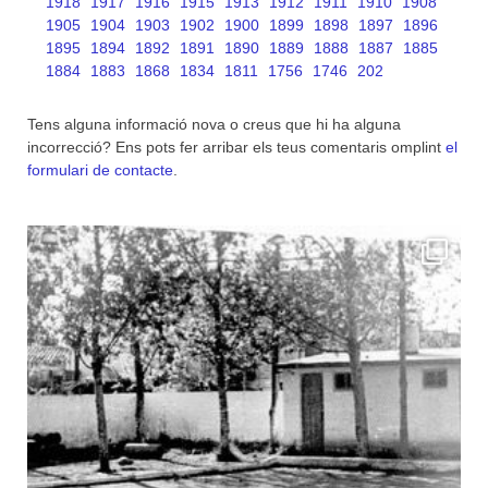
1918
1917
1916
1915
1913
1912
1911
1910
1908
1905
1904
1903
1902
1900
1899
1898
1897
1896
1895
1894
1892
1891
1890
1889
1888
1887
1885
1884
1883
1868
1834
1811
1756
1746
202
Tens alguna informació nova o creus que hi ha alguna
incorrecció? Ens pots fer arribar els teus comentaris omplint
el
formulari de contacte
.