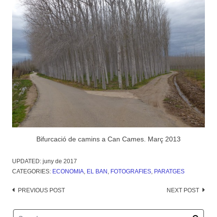
Bifurcació de camins a Can Cames. Març 2013
UPDATED:
juny de 2017
CATEGORIES:
ECONOMIA
,
EL BAN
,
FOTOGRAFIES
,
PARATGES
Post
PREVIOUS POST
NEXT POST
navigation