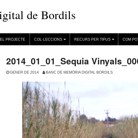
ital de Bordils
EL PROJECTE
COL·LECCIONS
RECURS PER TIPUS
COM PO
+
+
2014_01_01_Sequia Vinyals_00
GENER DE 2014
BANC DE MEMÒRIA DIGITAL BORDILS