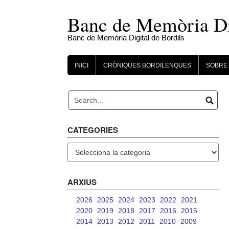
Skip
to
Banc de Memòria Dig
content
Banc de Memòria Digital de Bordils
INICI
CRÒNIQUES BORDILENQUES
SOBRE 
CATEGORIES
Categories
ARXIUS
2026
2025
2024
2023
2022
2021
2020
2019
2018
2017
2016
2015
2014
2013
2012
2011
2010
2009