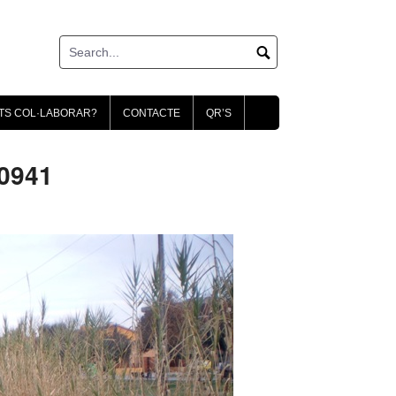
TS COL·LABORAR?
CONTACTE
QR’S
0941