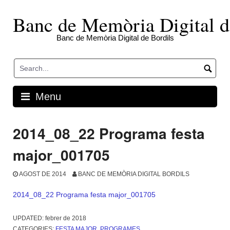
Skip
to
Banc de Memòria Digital d
content
Banc de Memòria Digital de Bordils
Menu
2014_08_22 Programa festa
major_001705
AGOST DE 2014
BANC DE MEMÒRIA DIGITAL BORDILS
2014_08_22 Programa festa major_001705
UPDATED:
febrer de 2018
CATEGORIES:
FESTA MAJOR
,
PROGRAMES