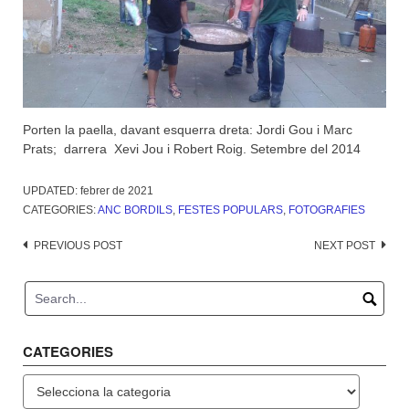
Porten la paella, davant esquerra dreta: Jordi Gou i Marc
Prats; darrera Xevi Jou i Robert Roig. Setembre del 2014
UPDATED:
febrer de 2021
CATEGORIES:
ANC BORDILS
,
FESTES POPULARS
,
FOTOGRAFIES
Post
PREVIOUS POST
NEXT POST
navigation
CATEGORIES
Categories