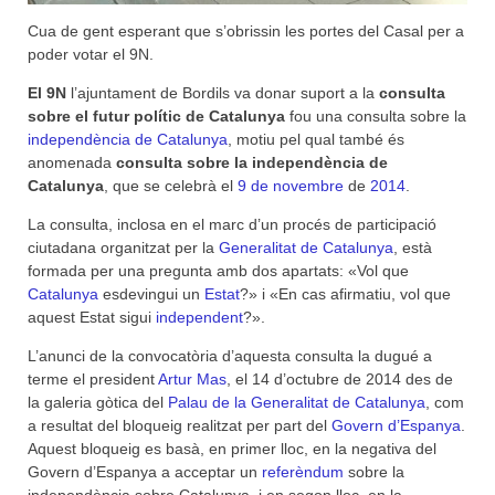
Cua de gent esperant que s’obrissin les portes del Casal per a
poder votar el 9N.
El 9N
l’ajuntament de Bordils va donar suport a la
consulta
sobre el futur polític de Catalunya
fou una consulta sobre la
independència de Catalunya
, motiu pel qual també és
anomenada
consulta sobre la independència de
Catalunya
, que se celebrà el
9 de novembre
de
2014
.
La consulta, inclosa en el marc d’un procés de participació
ciutadana organitzat per la
Generalitat de Catalunya
, està
formada per una pregunta amb dos apartats: «Vol que
Catalunya
esdevingui un
Estat
?» i «En cas afirmatiu, vol que
aquest Estat sigui
independent
?».
L’anunci de la convocatòria d’aquesta consulta la dugué a
terme el president
Artur Mas
, el 14 d’octubre de 2014 des de
la galeria gòtica del
Palau de la Generalitat de Catalunya
, com
a resultat del bloqueig realitzat per part del
Govern d’Espanya
.
Aquest bloqueig es basà, en primer lloc, en la negativa del
Govern d’Espanya a acceptar un
referèndum
sobre la