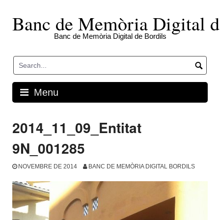
Skip
to
Banc de Memòria Digital d
content
Banc de Memòria Digital de Bordils
Menu
2014_11_09_Entitat
9N_001285
NOVEMBRE DE 2014
BANC DE MEMÒRIA DIGITAL BORDILS