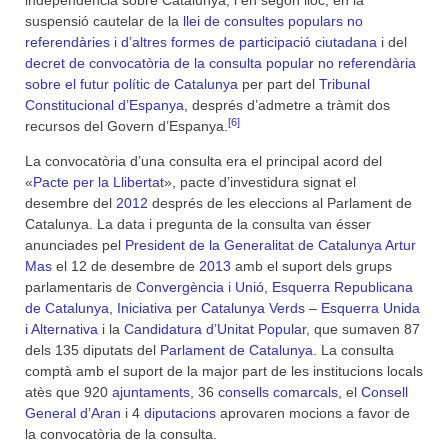
independència sobre Catalunya, i en segon lloc, en la
suspensió cautelar de la
llei de consultes populars no
referendàries i d’altres formes de participació ciutadana
i del
decret de convocatòria de la consulta popular no referendària
sobre el futur polític de Catalunya
per part del
Tribunal
Constitucional d’Espanya
, després d’admetre a tràmit dos
[6]
recursos del Govern d’Espanya.
La convocatòria d’una consulta era el principal acord del
«
Pacte per la Llibertat
», pacte d’investidura signat el
desembre del
2012
després de les eleccions al Parlament de
Catalunya. La data i pregunta de la consulta van ésser
anunciades pel
President de la Generalitat de Catalunya
Artur
Mas
el 12 de desembre de
2013
amb el suport dels grups
parlamentaris de
Convergència i Unió
,
Esquerra Republicana
de Catalunya
,
Iniciativa per Catalunya Verds – Esquerra Unida
i Alternativa
i la
Candidatura d’Unitat Popular
, que sumaven 87
dels 135 diputats del
Parlament de Catalunya
. La consulta
comptà amb el suport de la major part de les institucions locals
atès que 920
ajuntaments
, 36
consells comarcals
, el
Consell
General d’Aran
i 4
diputacions
aprovaren mocions a favor de
la convocatòria de la consulta.