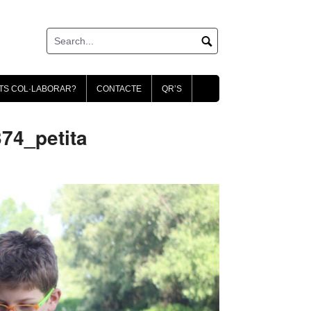
TS COL·LABORAR?
CONTACTE
QR’S
4_petita