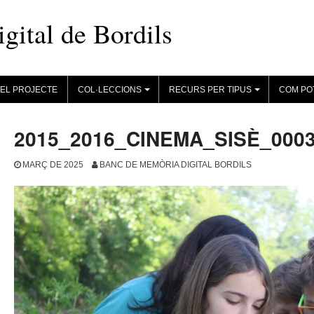
ital de Bordils
EL PROJECTE
COL·LECCIONS
RECURS PER TIPUS
COM PO
+
+
2015_2016_CINEMA_SISÈ_00037
MARÇ DE 2025
BANC DE MEMÒRIA DIGITAL BORDILS