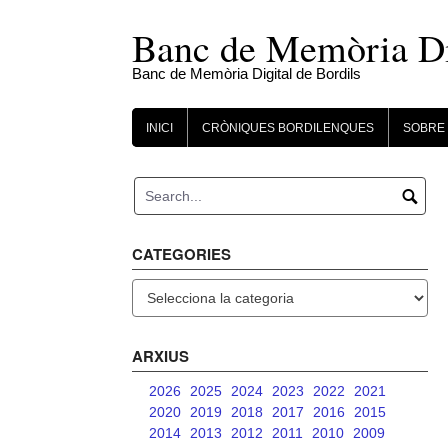
Skip
to
Banc de Memòria Dig
content
Banc de Memòria Digital de Bordils
INICI
CRÒNIQUES BORDILENQUES
SOBRE 
CATEGORIES
Categories
ARXIUS
2026
2025
2024
2023
2022
2021
2020
2019
2018
2017
2016
2015
2014
2013
2012
2011
2010
2009