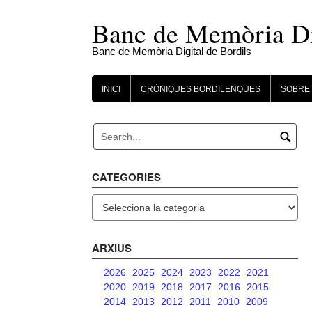
Skip
to
Banc de Memòria Dig
content
Banc de Memòria Digital de Bordils
INICI
CRÒNIQUES BORDILENQUES
SOBRE 
CATEGORIES
Categories
ARXIUS
2026
2025
2024
2023
2022
2021
2020
2019
2018
2017
2016
2015
2014
2013
2012
2011
2010
2009