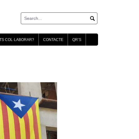
TS COL·LABORAR?
CONTACTE
QR’S