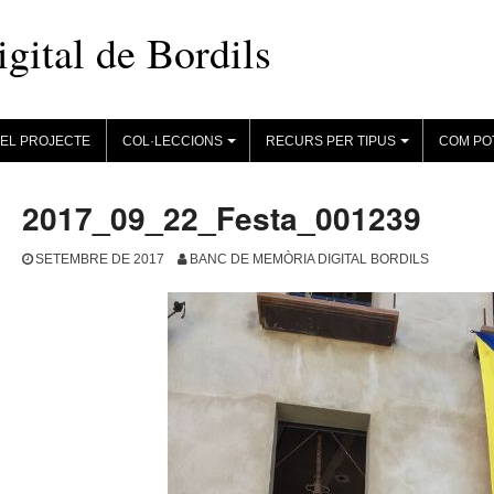
ital de Bordils
EL PROJECTE
COL·LECCIONS
RECURS PER TIPUS
COM PO
+
+
2017_09_22_Festa_001239
SETEMBRE DE 2017
BANC DE MEMÒRIA DIGITAL BORDILS