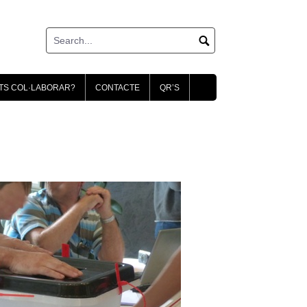
TS COL·LABORAR?
CONTACTE
QR’S