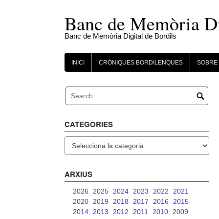
Skip
to
Banc de Memòria Dig
content
Banc de Memòria Digital de Bordils
INICI
CRÒNIQUES BORDILENQUES
SOBRE 
CATEGORIES
Categories
ARXIUS
2026
2025
2024
2023
2022
2021
2020
2019
2018
2017
2016
2015
2014
2013
2012
2011
2010
2009