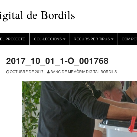
ital de Bordils
EL PROJECTE
COL·LECCIONS
RECURS PER TIPUS
COM PO
+
+
2017_10_01_1-O_001768
OCTUBRE DE 2017
BANC DE MEMÒRIA DIGITAL BORDILS