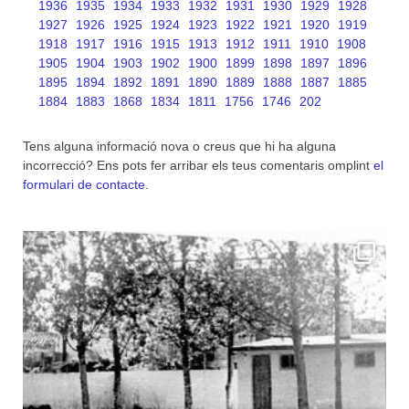
1936
1935
1934
1933
1932
1931
1930
1929
1928
1927
1926
1925
1924
1923
1922
1921
1920
1919
1918
1917
1916
1915
1913
1912
1911
1910
1908
1905
1904
1903
1902
1900
1899
1898
1897
1896
1895
1894
1892
1891
1890
1889
1888
1887
1885
1884
1883
1868
1834
1811
1756
1746
202
Tens alguna informació nova o creus que hi ha alguna
incorrecció? Ens pots fer arribar els teus comentaris omplint
el
formulari de contacte
.