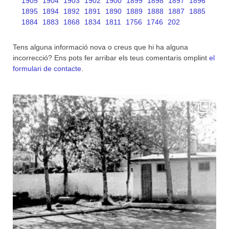
1905
1904
1903
1902
1900
1899
1898
1897
1896
1895
1894
1892
1891
1890
1889
1888
1887
1885
1884
1883
1868
1834
1811
1756
1746
202
Tens alguna informació nova o creus que hi ha alguna
incorrecció? Ens pots fer arribar els teus comentaris omplint
el
formulari de contacte
.