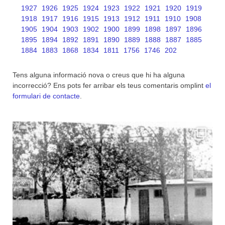
1927
1926
1925
1924
1923
1922
1921
1920
1919
1918
1917
1916
1915
1913
1912
1911
1910
1908
1905
1904
1903
1902
1900
1899
1898
1897
1896
1895
1894
1892
1891
1890
1889
1888
1887
1885
1884
1883
1868
1834
1811
1756
1746
202
Tens alguna informació nova o creus que hi ha alguna
incorrecció? Ens pots fer arribar els teus comentaris omplint
el
formulari de contacte
.