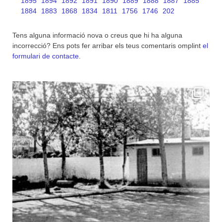
1895
1894
1892
1891
1890
1889
1888
1887
1885
1884
1883
1868
1834
1811
1756
1746
202
Tens alguna informació nova o creus que hi ha alguna
incorrecció? Ens pots fer arribar els teus comentaris omplint
el
formulari de contacte
.