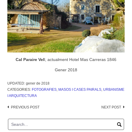
Cal Paraire Vel
l, actualment Hotel Mas Carreras 1846
Gener 2018
UPDATED:
gener de 2018
CATEGORIES:
FOTOGRAFIES
,
MASOS I CASES PAIRALS
,
URBANISME
I ARQUITECTURA
Post
PREVIOUS POST
NEXT POST
navigation