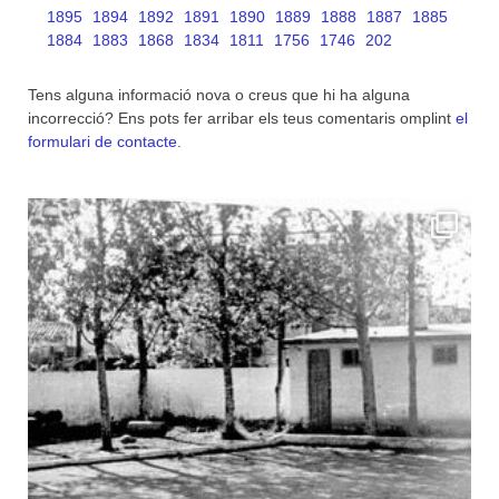
1895
1894
1892
1891
1890
1889
1888
1887
1885
1884
1883
1868
1834
1811
1756
1746
202
Tens alguna informació nova o creus que hi ha alguna
incorrecció? Ens pots fer arribar els teus comentaris omplint
el
formulari de contacte
.