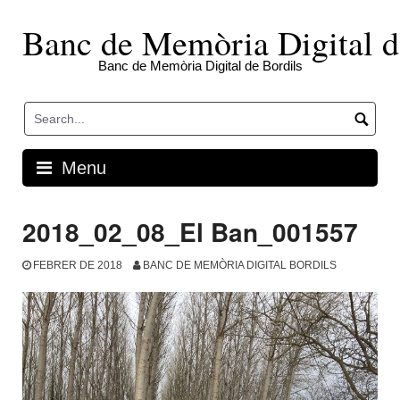
Skip
to
Banc de Memòria Digital d
content
Banc de Memòria Digital de Bordils
Menu
2018_02_08_El Ban_001557
FEBRER DE 2018
BANC DE MEMÒRIA DIGITAL BORDILS