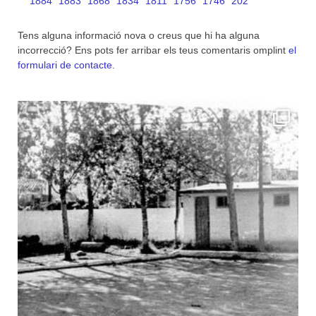
1884
1883
1868
1834
1811
1756
1746
202
Tens alguna informació nova o creus que hi ha alguna
incorrecció? Ens pots fer arribar els teus comentaris omplint
el
formulari de contacte
.