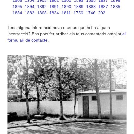
1905
1904
1903
1902
1900
1899
1898
1897
1896
1895
1894
1892
1891
1890
1889
1888
1887
1885
1884
1883
1868
1834
1811
1756
1746
202
Tens alguna informació nova o creus que hi ha alguna
incorrecció? Ens pots fer arribar els teus comentaris omplint
el
formulari de contacte
.