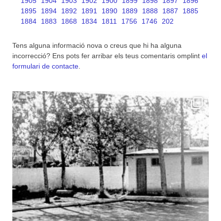
1905
1904
1903
1902
1900
1899
1898
1897
1896
1895
1894
1892
1891
1890
1889
1888
1887
1885
1884
1883
1868
1834
1811
1756
1746
202
Tens alguna informació nova o creus que hi ha alguna
incorrecció? Ens pots fer arribar els teus comentaris omplint
el
formulari de contacte
.