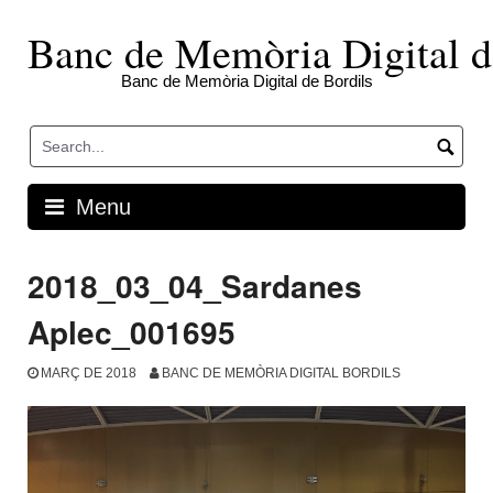
Skip
to
Banc de Memòria Digital d
content
Banc de Memòria Digital de Bordils
Menu
2018_03_04_Sardanes
Aplec_001695
MARÇ DE 2018
BANC DE MEMÒRIA DIGITAL BORDILS