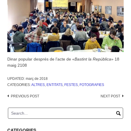
Dinar popular després de l’acte de «
Bastint la República
» 18
maig 2108
UPDATED:
març de 2018
CATEGORIES:
ALTRES
,
ENTITATS
,
FESTES
,
FOTOGRAFIES
Post
PREVIOUS POST
NEXT POST
navigation
CATEGORIES