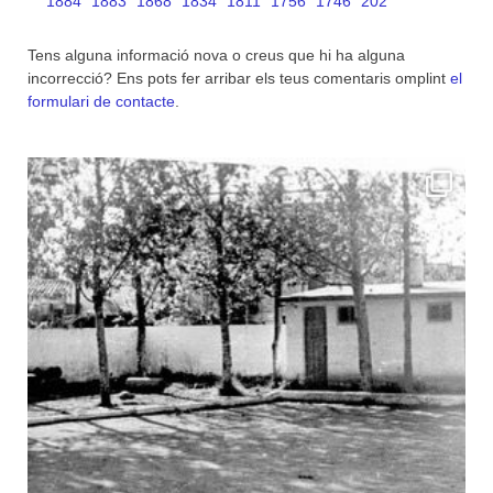
1884
1883
1868
1834
1811
1756
1746
202
Tens alguna informació nova o creus que hi ha alguna
incorrecció? Ens pots fer arribar els teus comentaris omplint
el
formulari de contacte
.