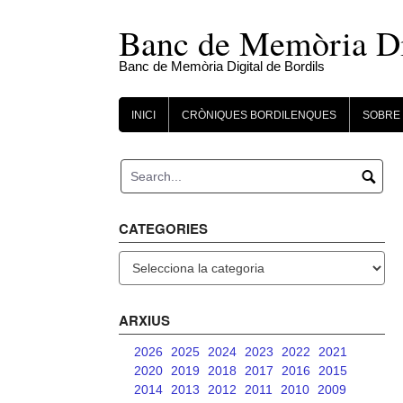
Skip
to
Banc de Memòria Dig
content
Banc de Memòria Digital de Bordils
INICI
CRÒNIQUES BORDILENQUES
SOBRE 
CATEGORIES
Categories
ARXIUS
2026
2025
2024
2023
2022
2021
2020
2019
2018
2017
2016
2015
2014
2013
2012
2011
2010
2009