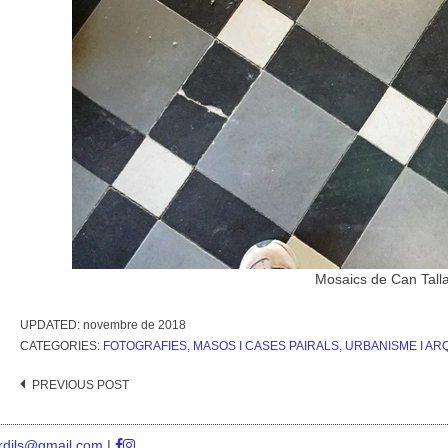
Mosaics de Can Tall
UPDATED:
novembre de 2018
CATEGORIES:
FOTOGRAFIES
,
MASOS I CASES PAIRALS
,
URBANISME I AR
Post
PREVIOUS POST
navigation
rdils@gmail.com
|