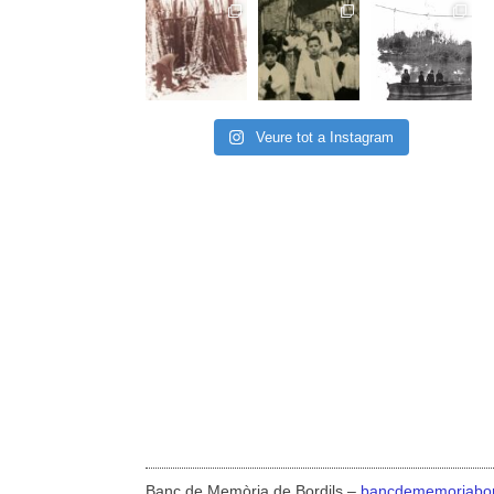
Veure tot a Instagram
Banc de Memòria de Bordils –
bancdememoriabo