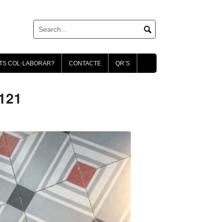
TS COL·LABORAR?
CONTACTE
QR’S
121