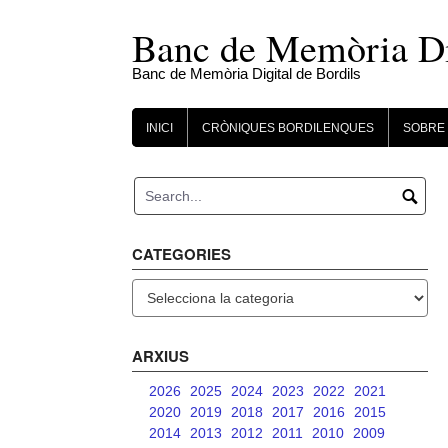
Skip
to
Banc de Memòria Dig
content
Banc de Memòria Digital de Bordils
INICI
CRÒNIQUES BORDILENQUES
SOBRE 
CATEGORIES
Categories
ARXIUS
2026
2025
2024
2023
2022
2021
2020
2019
2018
2017
2016
2015
2014
2013
2012
2011
2010
2009