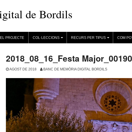
ital de Bordils
EL PROJECTE
COL·LECCIONS
RECURS PER TIPUS
COM PO
+
+
2018_08_16_Festa Major_0019
AGOST DE 2018
BANC DE MEMÒRIA DIGITAL BORDILS