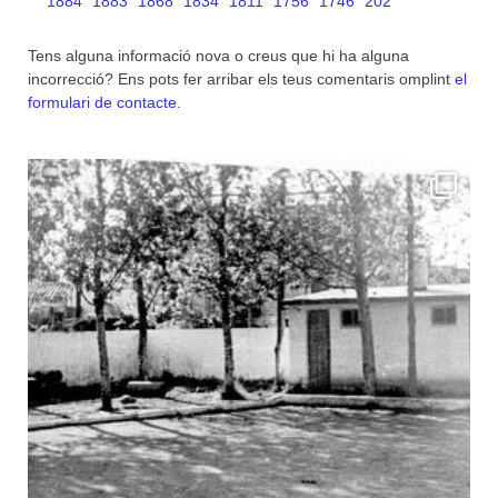
1884
1883
1868
1834
1811
1756
1746
202
Tens alguna informació nova o creus que hi ha alguna
incorrecció? Ens pots fer arribar els teus comentaris omplint
el
formulari de contacte
.