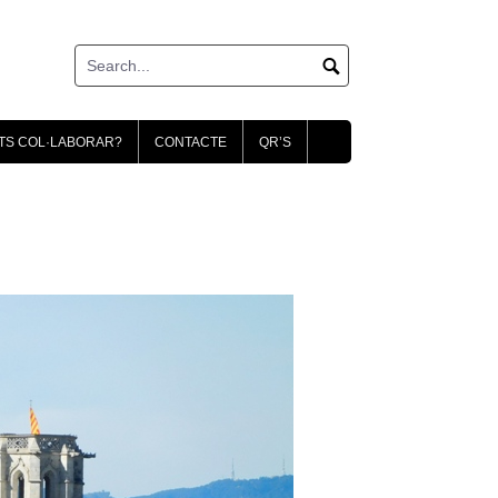
TS COL·LABORAR?
CONTACTE
QR’S