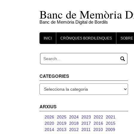
Skip
to
Banc de Memòria Dig
content
Banc de Memòria Digital de Bordils
INICI
CRÒNIQUES BORDILENQUES
SOBRE 
CATEGORIES
Categories
ARXIUS
2026
2025
2024
2023
2022
2021
2020
2019
2018
2017
2016
2015
2014
2013
2012
2011
2010
2009