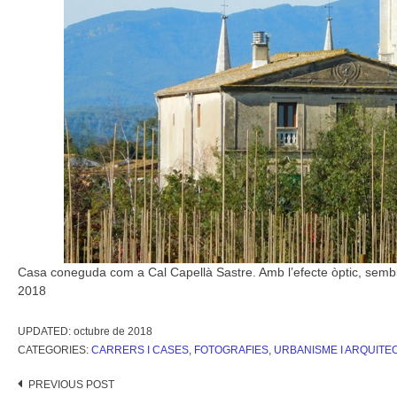
Casa coneguda com a Cal Capellà Sastre. Amb l’efecte òptic, sem
2018
UPDATED:
octubre de 2018
CATEGORIES:
CARRERS I CASES
,
FOTOGRAFIES
,
URBANISME I ARQUITE
Post
PREVIOUS POST