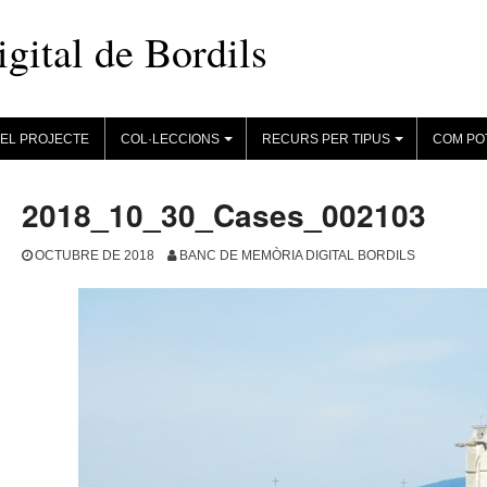
ital de Bordils
EL PROJECTE
COL·LECCIONS
RECURS PER TIPUS
COM PO
+
+
2018_10_30_Cases_002103
OCTUBRE DE 2018
BANC DE MEMÒRIA DIGITAL BORDILS