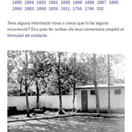
1895
1894
1892
1891
1890
1889
1888
1887
1885
1884
1883
1868
1834
1811
1756
1746
202
Tens alguna informació nova o creus que hi ha alguna
incorrecció? Ens pots fer arribar els teus comentaris omplint
el
formulari de contacte
.