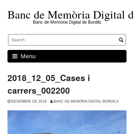
Skip
to
Banc de Memòria Digital d
content
Banc de Memòria Digital de Bordils
Menu
2018_12_05_Cases i
carrers_002200
DESEMBRE DE 2018
BANC DE MEMÒRIA DIGITAL BORDILS