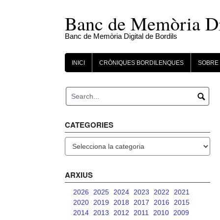
Skip
to
Banc de Memòria Dig
content
Banc de Memòria Digital de Bordils
INICI
CRÒNIQUES BORDILENQUES
SOBRE 
CATEGORIES
Categories
ARXIUS
2026
2025
2024
2023
2022
2021
2020
2019
2018
2017
2016
2015
2014
2013
2012
2011
2010
2009