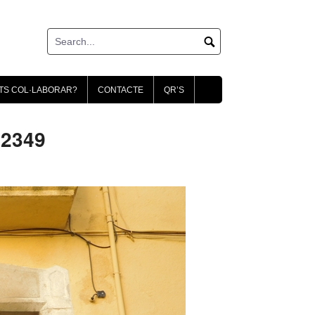
TS COL·LABORAR?
CONTACTE
QR’S
02349