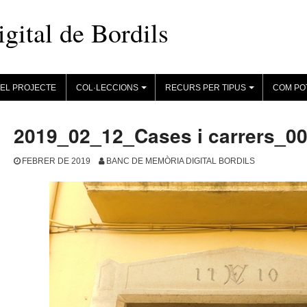
ital de Bordils
EL PROJECTE
COL·LECCIONS
RECURS PER TIPUS
COM PO
+
+
2019_02_12_Cases i carrers_0
FEBRER DE 2019
BANC DE MEMÒRIA DIGITAL BORDILS