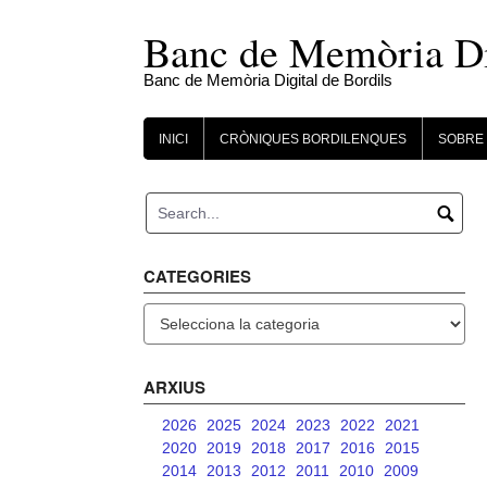
Skip
to
Banc de Memòria Dig
content
Banc de Memòria Digital de Bordils
INICI
CRÒNIQUES BORDILENQUES
SOBRE 
CATEGORIES
Categories
ARXIUS
2026
2025
2024
2023
2022
2021
2020
2019
2018
2017
2016
2015
2014
2013
2012
2011
2010
2009