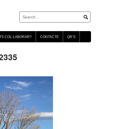
TS COL·LABORAR?
CONTACTE
QR’S
2335