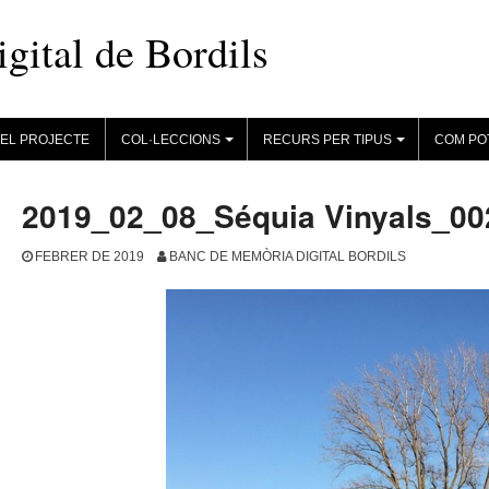
ital de Bordils
EL PROJECTE
COL·LECCIONS
RECURS PER TIPUS
COM PO
+
+
2019_02_08_Séquia Vinyals_00
FEBRER DE 2019
BANC DE MEMÒRIA DIGITAL BORDILS