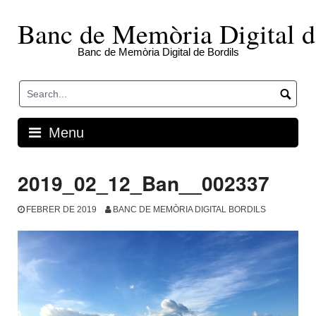
Skip
to
Banc de Memòria Digital d
content
Banc de Memòria Digital de Bordils
Menu
2019_02_12_Ban__002337
FEBRER DE 2019
BANC DE MEMÒRIA DIGITAL BORDILS