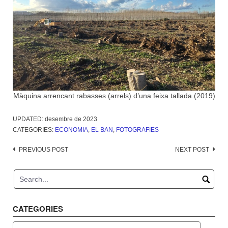
Màquina arrencant rabasses (arrels) d’una feixa tallada.(2019)
UPDATED:
desembre de 2023
CATEGORIES:
ECONOMIA
,
EL BAN
,
FOTOGRAFIES
Post
PREVIOUS POST
NEXT POST
navigation
CATEGORIES
Categories