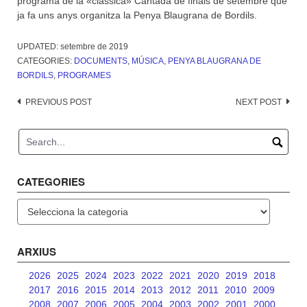
programa de la «clàssica» Cantada de finals de setembre que
ja fa uns anys organitza la Penya Blaugrana de Bordils.
UPDATED:
setembre de 2019
CATEGORIES:
DOCUMENTS
,
MÚSICA
,
PENYA BLAUGRANA DE
BORDILS
,
PROGRAMES
Post
PREVIOUS POST
NEXT POST
navigation
CATEGORIES
Categories
ARXIUS
2026
2025
2024
2023
2022
2021
2020
2019
2018
2017
2016
2015
2014
2013
2012
2011
2010
2009
2008
2007
2006
2005
2004
2003
2002
2001
2000