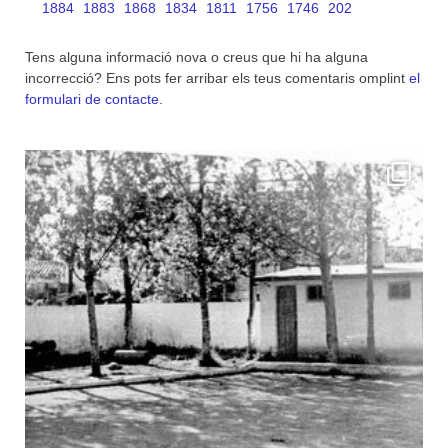
1884
1883
1868
1834
1811
1756
1746
202
Tens alguna informació nova o creus que hi ha alguna
incorrecció? Ens pots fer arribar els teus comentaris omplint
el
formulari de contacte
.