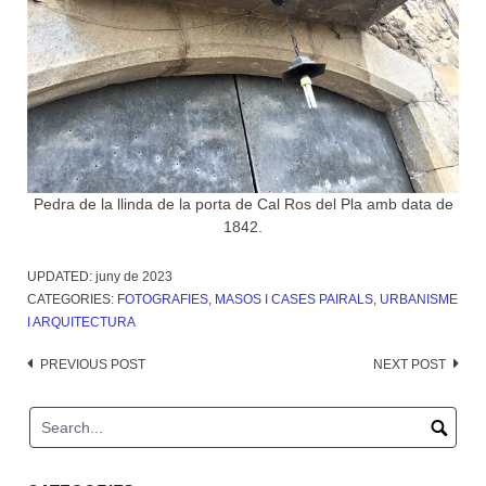
Pedra de la llinda de la porta de Cal Ros del Pla amb data de
1842.
UPDATED:
juny de 2023
CATEGORIES:
FOTOGRAFIES
,
MASOS I CASES PAIRALS
,
URBANISME
I ARQUITECTURA
Post
PREVIOUS POST
NEXT POST
navigation