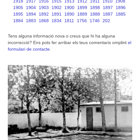
1918
1917
1916
1915
1913
1912
1911
1910
1908
1905
1904
1903
1902
1900
1899
1898
1897
1896
1895
1894
1892
1891
1890
1889
1888
1887
1885
1884
1883
1868
1834
1811
1756
1746
202
Tens alguna informació nova o creus que hi ha alguna
incorrecció? Ens pots fer arribar els teus comentaris omplint
el
formulari de contacte
.