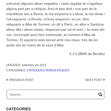
exhumat algunes altres vegades
,
i cada vegada se n’agafava
alguna part per a relíquia. Avui el peu dret i una part de la
mandíbula són a Roma; la mà esquerra a Lisboa; la mà dreta i
l’ull esquerre, a Ronda; el braç esquerre i el cor, dins
reliquiaris a Alba de Tormes; un dit a París; un altre a Sanlúcar.
altres dits i altres restes, dispersos per tot el món, i la resta del
cos, incorrupte però ben estrinxolat, al convent d’Alba de
Tormes. El sepulcre està tancat amb nou claus, tres de les
quals són en mans de la casa d’Alba.
X.J.V.(BMD de Bordils)
UPDATED:
setembre de 2023
CATEGORIES:
CRÒNIQUES BORDILENQUES
Post
PREVIOUS POST
NEXT POST
navigation
CATEGORIES