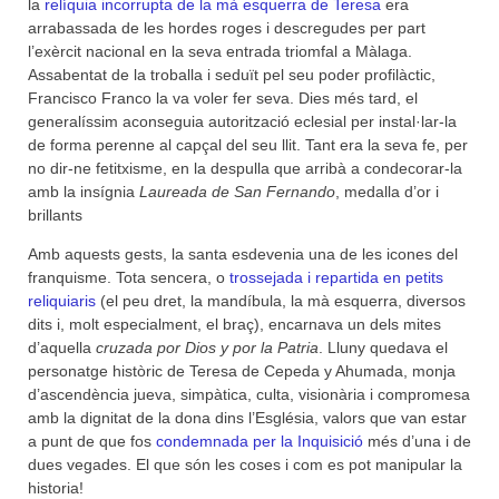
la
relíquia incorrupta de la mà esquerra de Teresa
era
arrabassada de les hordes roges i descregudes per part
l’exèrcit nacional en la seva entrada triomfal a Màlaga.
Assabentat de la troballa i seduït pel seu poder profilàctic,
Francisco Franco la va voler fer seva. Dies més tard, el
generalíssim aconseguia autorització eclesial per instal·lar-la
de forma perenne al capçal del seu llit. Tant era la seva fe, per
no dir-ne fetitxisme, en la despulla que arribà a condecorar-la
amb la insígnia
Laureada de San Fernando
, medalla d’or i
brillants
Amb aquests gests, la santa esdevenia una de les icones del
franquisme. Tota sencera, o
trossejada i repartida en petits
reliquiaris
(el peu dret, la mandíbula, la mà esquerra, diversos
dits i, molt especialment, el braç), encarnava un dels mites
d’aquella
cruzada por Dios y por la Patria
. Lluny quedava el
personatge històric de Teresa de Cepeda y Ahumada, monja
d’ascendència jueva, simpàtica, culta, visionària i compromesa
amb la dignitat de la dona dins l’Església, valors que van estar
a punt de que fos
condemnada per la Inquisició
més d’una i de
dues vegades. El que són les coses i com es pot manipular la
historia!