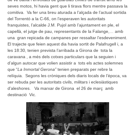
seves motos, hi havia gent que li tirava flors mentre passava la
comitiva. Va fer una breu aturada a l’alçada de l’actual sortida
del Torrentó a la C-66, on l’esperaven les autoritats
franquistes, l’alcalde J.M. Pujol amb l’ajuntament en ple, el
capellà, el jutge de pau, representants de la Falange,… amb
una gran repicada de campanes per ressaltar l’esdeveniment.
El trajecte que feien aquest dia havia sortit de Palafrugell i, a
les 18:30, tenien prevista l’arribada a Girona de tota la
caravana , a més dels cotxes particulars que la seguien i
d’algun autocar que volien assistir a tots els actes solemnes
que “
La Inmortal Gerona”
tenien preparats per rebre la
relíquia. Segons les cròniques dels diaris locals de l’època, va
ser rebuda per les autoritats civils, militars i eclesiàstiques
d’aleshores. Va marxar de Girona el 26 de març amb
destinació Vic.