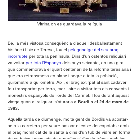
Vitrina on es guardava la relíquia
Bé, la més vistosa conseqüència d’aquell desballestament
històric i físic de Teresa, fou el
pelegrinatge del seu braç
incorrupte
per tota la península. Dins d’un ostentós reliquiari
va voltar
per tota l’Espanya
dels anys seixanta, en una gira
que commemorava el quart centenari de la reforma teresiana i
que era retransmesa en blanc i negre a tota la població,
quilòmetre a quilòmetre. Així, el braç extirpat al sant cadàver
fou transportat per terra, mar i aire a visitar tots els convents i
monestirs espanyols de l’orde del Carmel. I fou durant aquest
viatge quan el reliquiari s’aturaria
a Bordils el 24 de març de
1963.
Aquella tarda de diumenge, molta gent de Bordils va acostar-
se a la carretera per veure passar el cotxe descapotable amb
el braç momificat de la santa a dins d’un tub de vidre en forma
de ve baixa i envoltats de
guardias civiles
de trànsit amb les