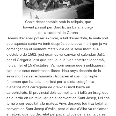
Cotxe descapotable amb la reliquia, que
havent passat per Bordils, arriba a la plaça
de la catedral de Girona
Abans d’acabar potser explicar, a tall d’anècdota, la mala sort
que aquesta santa va tenir després de la seva mort que ja va
començar en el moment mateix dia de la seva mort, el 4
d’octubre de 1582, just quan es va canviar el calendari Julià
per el Gregorià, així que, tot i que la van enterrar l’endemà,
ho van fer el 15 d’octubre. Va morir sense que li publiquessin
cap dels seus nombrosos llibres. Nou anys després de la
seva mort va ser exhumada i trobaren el cos incorrupte,
fenomen que ha estat explicat per la dieta cetogènica
diabètica molt carregada de greixos i molt baixa en
carbohidrats. El provincial dels carmelitans li tallà un braç, que
es guardà en un reliquiari en el convent de Sant Josep, i el cos
tornà a ser sepultat allà mateix. Anys després fou traslladat al
convent de Sant Josep d’Àvila, però el duc d’Alba va reclamar
el retorn, que fou decretat pel papa. El cos de la santa va ser