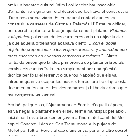
amb un bagatge cultural ínfim i col·leccionista insaciable
d’amants, va signar un reial decret que facilitava al construcció
d’una nova xarxa viària. És en aquest context que és va
construir la carretera de Girona a Palamós i l’ Estat va obligar,
per decret, a plantar arbres(majoritàriament plàtans-
Platanus
x hispànica
-) al costat de les carreteres amb un objectiu clar ,
ja que aquella ordenança acabava dient: “…
con el doble
objeto de proporcionar a los viajeros frescura y amanidad que
tanto escasean en nuestras comarcas interiores
.” . Altres
fonts, defensen que la idea primerenca de plantar arbres als
vorals dels camins “rals” era simplement per una qüestió
tècnica per fixar el terreny; o que fou Napoleó que els va
introduir quan va ocupar les nostres terres; ara bé el que està
documentat és que en les vies romanes ja hi havia arbres que
les vorejaven; tant se val.
Ara bé, pel que fos, l’Ajuntament de Bordils d’aquella època,
és va negar a plantar-ne en el seu terme municipal; per això ,
inicialment els arbres començaven a l’indret del camí del Molí
cap el Congost, i des de Can Tramuntana a la pujada de
Mollet per l’altre. Però , al cap d’uns anys, per una altre decret