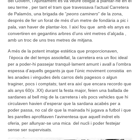
del Govern, l’Ajuntament es va veure obligat a plantar-ne en el
seu terme , per tant el tram que travessava l’actual Carretera
de Palamós, una brigada de “
peons caminers
” de la zona,
després de fer un forat de més d’un metre de fondària a pic i
pala, van haver de plantar-los. I així fou que amb els anys es
convertiren en gegantins arbres d’uns vint metres d’alçada ,
amb un troc de uns tres metres de mitjana.
A més de la potent imatge estètica que proporcionaven,
l’època de del temps assolellat, la carretera era un lloc ideal
per a poder-hi passejar tranquil·lament amunt i avall a l’ombra
espessa d’aquells gegants ja que l’únic moviment consistia en
les anades i vingudes dels carros dels pagesos o algun
traginer, pocs i comptats; tant era així que encara recordo que
als anys 60(s .XX) durant la festa major, feien una ballada de
sardanes al bell mig de la carretera i els pocs vehicles que hi
circulaven havien d’esperar que la sardana acabés per a
poder passa, no cal dir que la mainada hi jugava a futbol i que
les parelles aprofitaven l’avinentesa que aquell indret els
oferia, per allunyar-se una mica del nucli i poder festejar
sense ser supervisats.