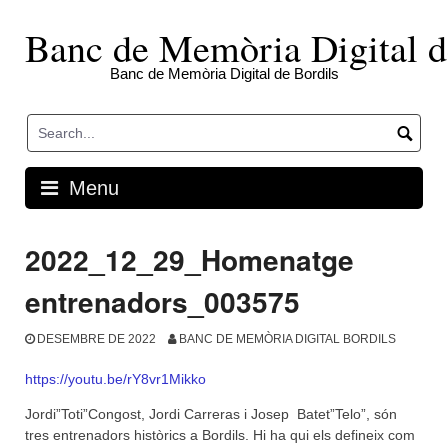
Skip
to
Banc de Memòria Digital d
content
Banc de Memòria Digital de Bordils
Menu
2022_12_29_Homenatge
entrenadors_003575
DESEMBRE DE 2022
BANC DE MEMÒRIA DIGITAL BORDILS
https://youtu.be/rY8vr1Mikko
Jordi”Toti”Congost, Jordi Carreras i Josep Batet”Telo”, són
tres entrenadors històrics a Bordils. Hi ha qui els defineix com