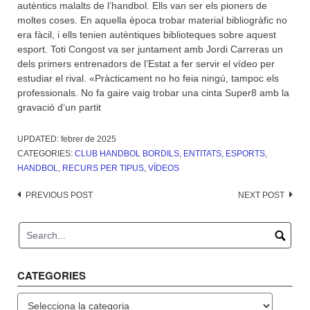
autèntics malalts de l’handbol. Ells van ser els pioners de
moltes coses. En aquella època trobar material bibliogràfic no
era fàcil, i ells tenien autèntiques biblioteques sobre aquest
esport. Toti Congost va ser juntament amb Jordi Carreras un
dels primers entrenadors de l’Estat a fer servir el vídeo per
estudiar el rival. «Pràcticament no ho feia ningú, tampoc els
professionals. No fa gaire vaig trobar una cinta Super8 amb la
gravació d’un partit
UPDATED:
febrer de 2025
CATEGORIES:
CLUB HANDBOL BORDILS
,
ENTITATS
,
ESPORTS
,
HANDBOL
,
RECURS PER TIPUS
,
VÍDEOS
Post
PREVIOUS POST
NEXT POST
navigation
CATEGORIES
Categories