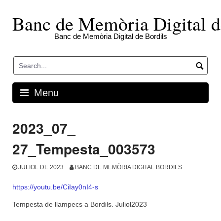
Skip
to
Banc de Memòria Digital d
content
Banc de Memòria Digital de Bordils
Menu
2023_07_
27_Tempesta_003573
JULIOL DE 2023
BANC DE MEMÒRIA DIGITAL BORDILS
https://youtu.be/CiIay0nI4-s
Tempesta de llampecs a Bordils. Juliol2023