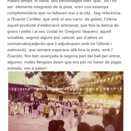
mateix temps, hi havia dos personatges més que , tot i no
ser elements integrants de la pista, eren una estampa
complementària que no faltaven mai a la cita , faig referència
a l’Evarist
Confiter,
que amb el seu carro de gelats, t’oferia
aquell producte d’elaboració artesanal, que feia la delícia de
grans i petits i al seu costat en Gregorio Vaquero, aquell
vocalista, segons alguns poc valorat, per d’altres un
somiatruites(adjectiu que li adjudicaven amb tot l’afecte i
estimació), que sempre esperava allà fora la pista, amb l’
Evaristo
, fins ben avançada la segona part del ball per entrar,
algunes males llengües deien que era per no haver de pagar
entrada; ves a saber!