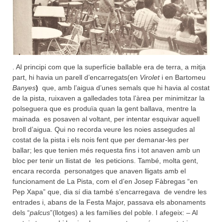
. Al principi com que la superfície ballable era de terra, a mitja
part, hi havia un parell d’encarregats(en
Virolet
i en Bartomeu
Banyes
)
que, amb l’aigua d’unes semals que hi havia al costat
de la pista, ruixaven a galledades tota l’àrea per minimitzar la
polseguera que es produïa quan la gent ballava, mentre la
mainada es posaven al voltant, per intentar esquivar aquell
broll d’aigua. Qui no recorda veure les noies assegudes al
costat de la pista i els nois fent que per demanar-les per
ballar; les que tenien més requesta fins i tot anaven amb un
bloc per tenir un llistat de les peticions. També, molta gent,
encara recorda personatges que anaven lligats amb el
funcionament de La Pista, com el d’en Josep Fàbregas “en
Pep Xapa” que, dia sí dia també s’encarregava de vendre les
entrades i, abans de la Festa Major, passava els abonaments
dels “
palcus
”(llotges) a les famílies del poble. I afegeix: – Al