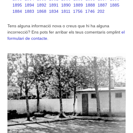
1895
1894
1892
1891
1890
1889
1888
1887
1885
1884
1883
1868
1834
1811
1756
1746
202
Tens alguna informació nova o creus que hi ha alguna
incorrecció? Ens pots fer arribar els teus comentaris omplint
el
formulari de contacte
.