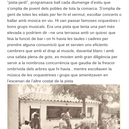
“pista-jardí”, programava ball cada diumenge d’estiu que
s’omplia de jovent dels pobles de tota la comarca. S’omplia de
gent de totes les edats per fer-hi el vermut, escoltar concerts o
ballar amb música en viu. Hi van passar famoses orquestres i
bons grups musicals. Era una pista que tenia una part més
elevada o podríem dir –ne una terrassa amb un quiosc que
feia la funció de bar i on hi havia les taules i cadires per
prendre alguna consumició que et servien uns eficients
cambrers que amb el drap al muscle, davantal blanc i amb
una safata plena de gots, es movien amb gran diligència per
servir a la nombrosa concurrència que gaudia de la frescor
ombrívola dels arbres que hi havia , mentre escoltaven la
música de les orquestrines i grups que amenitzaven en
l’escenari de l’altre costat de la pista