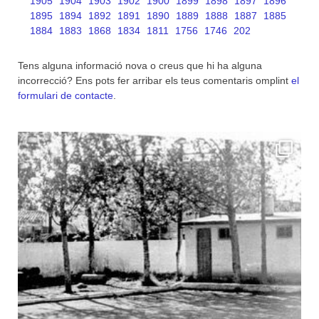
1905
1904
1903
1902
1900
1899
1898
1897
1896
1895
1894
1892
1891
1890
1889
1888
1887
1885
1884
1883
1868
1834
1811
1756
1746
202
Tens alguna informació nova o creus que hi ha alguna
incorrecció? Ens pots fer arribar els teus comentaris omplint
el
formulari de contacte
.