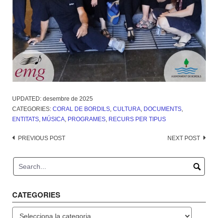
UPDATED:
desembre de 2025
CATEGORIES:
CORAL DE BORDILS
,
CULTURA
,
DOCUMENTS
,
ENTITATS
,
MÚSICA
,
PROGRAMES
,
RECURS PER TIPUS
Post
PREVIOUS POST
NEXT POST
navigation
CATEGORIES
Categories