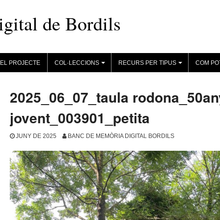
ital de Bordils
EL PROJECTE
COL·LECCIONS
RECURS PER TIPUS
COM PO
+
+
2025_06_07_taula rodona_50an
jovent_003901_petita
JUNY DE 2025
BANC DE MEMÒRIA DIGITAL BORDILS