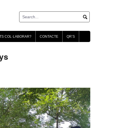
TS COL·LABORAR?
CONTACTE
QR’S
ys