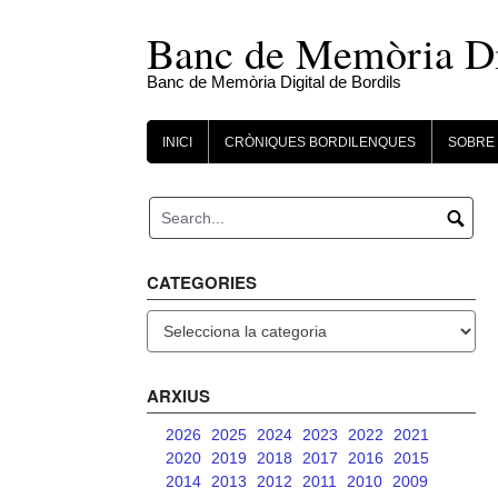
Skip
to
Banc de Memòria Dig
content
Banc de Memòria Digital de Bordils
INICI
CRÒNIQUES BORDILENQUES
SOBRE 
CATEGORIES
Categories
ARXIUS
2026
2025
2024
2023
2022
2021
2020
2019
2018
2017
2016
2015
2014
2013
2012
2011
2010
2009