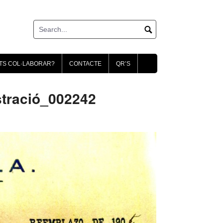
TS COL·LABORAR?
CONTACTE
QR’S
tració_002242