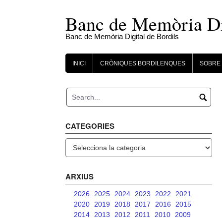
Skip
to
Banc de Memòria Dig
content
Banc de Memòria Digital de Bordils
INICI
CRÒNIQUES BORDILENQUES
SOBRE 
CATEGORIES
Categories
ARXIUS
2026
2025
2024
2023
2022
2021
2020
2019
2018
2017
2016
2015
2014
2013
2012
2011
2010
2009