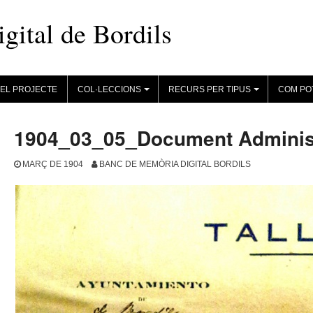
ital de Bordils
EL PROJECTE
COL·LECCIONS
RECURS PER TIPUS
COM PO
+
+
1904_03_05_Document Adminis
MARÇ DE 1904
BANC DE MEMÒRIA DIGITAL BORDILS