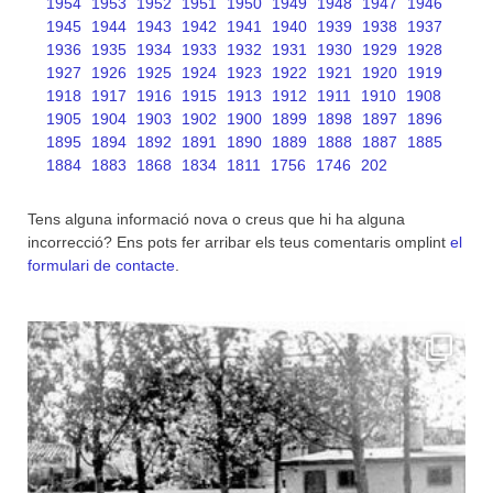
1954
1953
1952
1951
1950
1949
1948
1947
1946
1945
1944
1943
1942
1941
1940
1939
1938
1937
1936
1935
1934
1933
1932
1931
1930
1929
1928
1927
1926
1925
1924
1923
1922
1921
1920
1919
1918
1917
1916
1915
1913
1912
1911
1910
1908
1905
1904
1903
1902
1900
1899
1898
1897
1896
1895
1894
1892
1891
1890
1889
1888
1887
1885
1884
1883
1868
1834
1811
1756
1746
202
Tens alguna informació nova o creus que hi ha alguna
incorrecció? Ens pots fer arribar els teus comentaris omplint
el
formulari de contacte
.